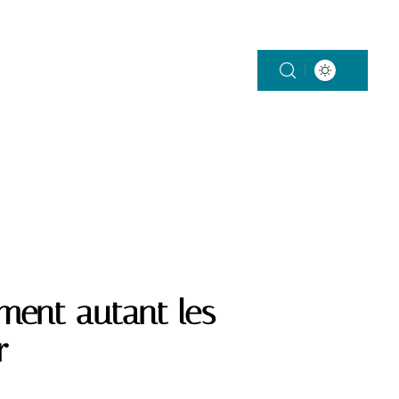
ON
SANTÉ
VÉHICULES
VIE DE FAMILLE
iment autant les
r