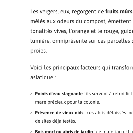
Les vergers, eux, regorgent de
fruits mûrs
mêlés aux odeurs du compost, émettent d
tonalités vives, l’orange et le rouge, gui
lumière, omniprésente sur ces parcelles d
proies.
Voici les principaux facteurs qui transfo
asiatique :
Points d’eau stagnante
: ils servent à refroidi
mare précieux pour la colonie.
Présence de vieux nids
: ces abris délaissés in
de sites déjà testés.
Bois mort ou abris de jardin
: ce matériau est u