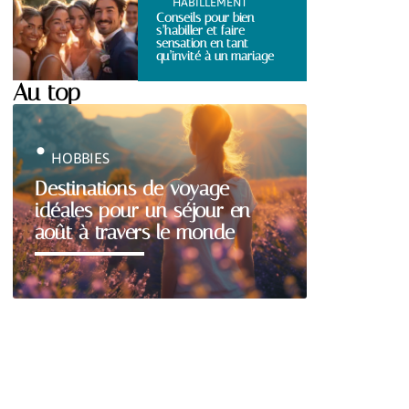
HABILLEMENT
Conseils pour bien
s’habiller et faire
sensation en tant
qu’invité à un mariage
Au top
HOBBIES
Destinations de voyage
idéales pour un séjour en
août à travers le monde