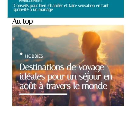
HABILLEMENT
Conseils pour bien s’habiller et faire sensation en tant
qu’invité à un mariage
Au top
HOBBIES
Destinations de voyage
idéales pour un séjour en
août à travers le monde