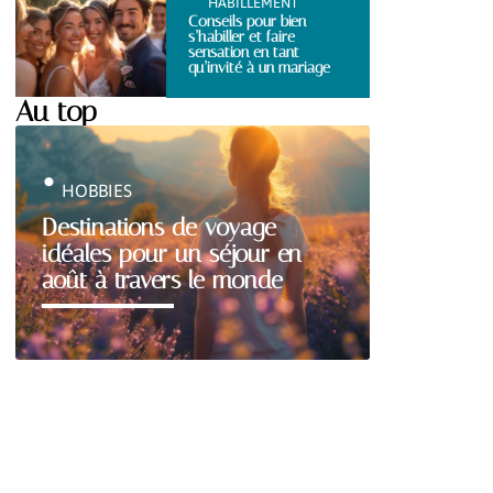
HABILLEMENT
Conseils pour bien
s’habiller et faire
sensation en tant
qu’invité à un mariage
Au top
HOBBIES
Destinations de voyage
idéales pour un séjour en
août à travers le monde