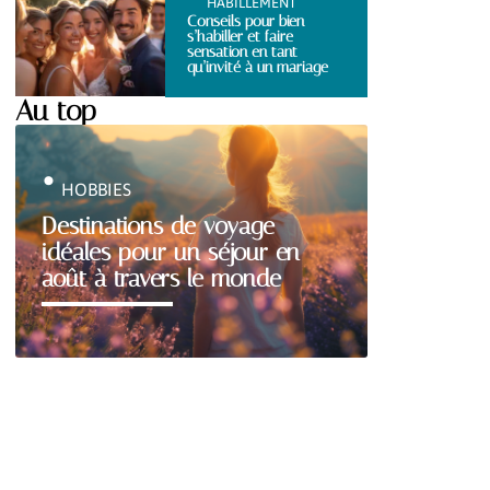
HABILLEMENT
Conseils pour bien
s’habiller et faire
sensation en tant
qu’invité à un mariage
Au top
HOBBIES
Destinations de voyage
idéales pour un séjour en
août à travers le monde