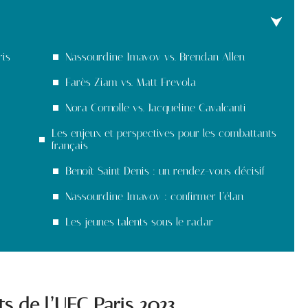
ris
Nassourdine Imavov vs. Brendan Allen
Farès Ziam vs. Matt Frevola
Nora Cornolle vs. Jacqueline Cavalcanti
Les enjeux et perspectives pour les combattants
français
Benoît Saint Denis : un rendez-vous décisif
Nassourdine Imavov : confirmer l’élan
Les jeunes talents sous le radar
s de l’UFC Paris 2023