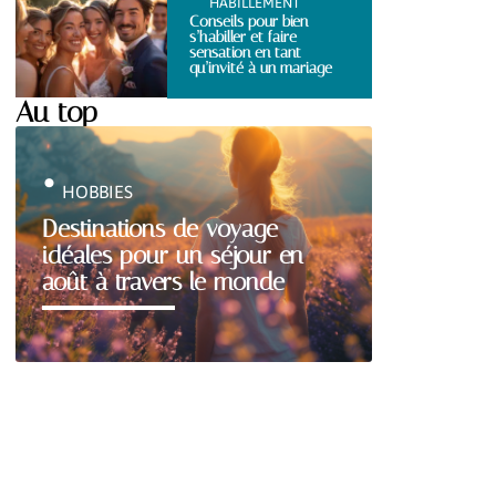
HABILLEMENT
Conseils pour bien
s’habiller et faire
sensation en tant
qu’invité à un mariage
Au top
HOBBIES
Destinations de voyage
idéales pour un séjour en
août à travers le monde