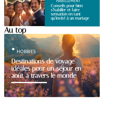
HABILLEMENT
Conseils pour bien
s’habiller et faire
sensation en tant
qu’invité à un mariage
Au top
HOBBIES
Destinations de voyage
idéales pour un séjour en
août à travers le monde