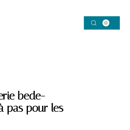
ON
SANTÉ
VÉHICULES
VIE DE FAMILLE
erie bede-
à pas pour les