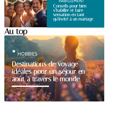
HABILLEMENT
Conseils pour bien
s’habiller et faire
sensation en tant
qu’invité à un mariage
Au top
HOBBIES
Destinations de voyage
idéales pour un séjour en
août à travers le monde