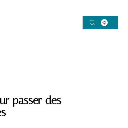
ON
SANTÉ
VÉHICULES
VIE DE FAMILLE
ur passer des
es