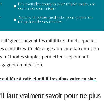
nt
Des exemples concrets pour réussir toutes vos
conversions en cuisine
e
Astuces et petites méthodes pour gagner du
temps lors de vos recettes
ivilégient souvent les millilitres, tandis que les
 les centilitres. Ce décalage alimente la confusion
ues méthodes simples permettent cependant
e gagner en précision.
cuillère à café et millilitres dans votre cuisine
qu’il faut vraiment savoir pour ne plus