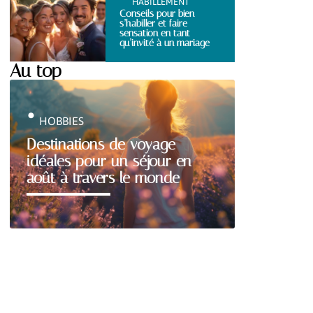
HABILLEMENT
Conseils pour bien
s’habiller et faire
sensation en tant
qu’invité à un mariage
Au top
HOBBIES
Destinations de voyage
idéales pour un séjour en
août à travers le monde