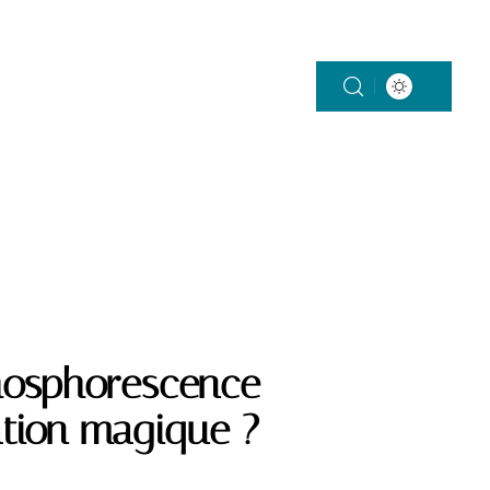
ON
SANTÉ
VÉHICULES
VIE DE FAMILLE
phosphorescence
tion magique ?