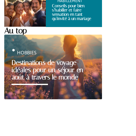
HABILLEMENT
Conseils pour bien
s’habiller et faire
sensation en tant
qu’invité à un mariage
Au top
HOBBIES
Destinations de voyage
idéales pour un séjour en
août à travers le monde