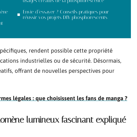
usages créatifs de la phosphorescence
mène
Envie d’essayer ? Conseils pratiques pour
réussir vos projets DIY phosphorescents
nt
pécifiques, rendent possible cette propriété
ations industrielles ou de sécurité. Désormais,
réatifs, offrant de nouvelles perspectives pour
mes légales : que choisissent les fans de manga ?
omène lumineux fascinant expliqué