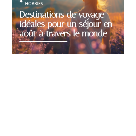
HOBBIES
Destinations de voyage
idéales pour un séjour en
août à travers le monde
Contact
Mentions Légales
Sitemap
© 2025 | seeks.fr